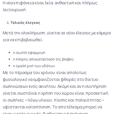
Η νέα επιφάνεια είναι λεία, ανθεκτική και πλήρως
λειτουργική.
Τελικός έλεγχος
Μετά την ολοκλήρωση, γίνεται εκ νέου έλεγχος με κάμερα
για να επιβεβαιωθεί:
η σωστή εφαρμογή
η πλήρης αποκατάσταση της βλάβης
η ομαλή ροή των υδάτων
Με το πέρασμα του χρόνου, είναι απολύτως
φυσιολογικό να εμφανίζονται φθορές στο δίκτυο
σωληνώσεων ενός ακινήτου. Ακόμη και αν η συντήρηση
γίνεται σωστά και η χρήση του χώρου είναι προσεκτική,
οι σωλήνες —λόγω υλικών, πίεσης και παλαιότητας—
υφίστανται καταπόνηση. Το αποτέλεσμα μπορεί να
είναι μικρές ρωγμές, διαβρώσεις ή ακόμα και